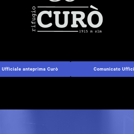
ficiale anteprima Curò
Comunicato Ufficial