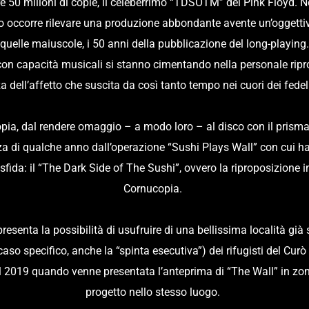
tre 50 milioni di copie, il celeberrimo “TDSOTM” dei Pink Floyd. N
o occorre rilevare una produzione abbondante avente un’oggettiva 
quelle maiuscole, i 50 anni della pubblicazione del long-playing.
ati con capacità musicali si stanno cimentando nella personale ripr
 dell’affetto che suscita da così tanto tempo nei cuori dei fedeli
pia, dal rendere omaggio – a modo loro – al disco con il prisma
za di qualche anno dall’operazione “Sushi Plays Wall” con cui han
sfida: il “The Dark Side of The Sushi”, ovvero la riproposizione
Cornucopia. 
ipresenta la possibilità di usufruire di una bellissima località gi
 caso specifico, anche la “spinta esecutiva”) dei rifugisti del Cur
l 2019 quando venne presentata l’anteprima di “The Wall” in zona 
progetto nello stesso luogo. 