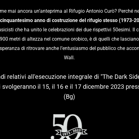
mai ancora un’anteprima al Rifugio Antonio Curò? Perché nel 20
l cinquantesimo anno di costruzione del rifugio stesso (1973-2
usicisti che ha unito le celebrazioni dei due rispettivi 50esimi. I
1.900 metri di altezza nel comune orobico, è di quelli che lasciano
lla speranza di ritrovare anche l’entusiasmo del pubblico che acc
Wall.
indi relativi all'esecuzione integrale di "The Dark S
si svolgeranno il 15, il 16 e il 17 dicembre 2023 pre
(Bg)