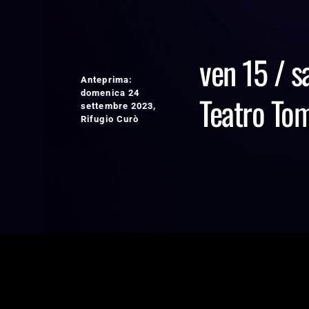
ven 15 / 
Anteprima: 
domenica 24 
Teatro Tom
settembre 2023, 
Rifugio Curò