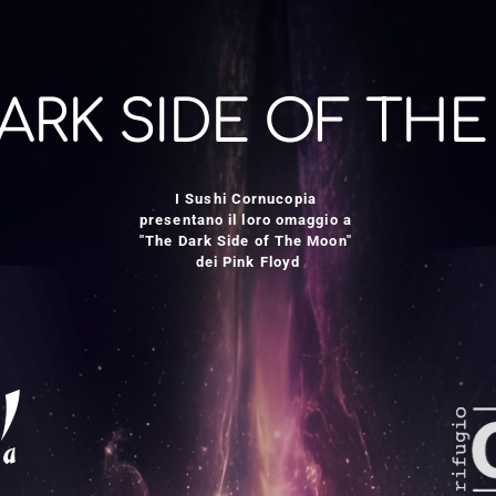
ARK SIDE OF THE
I Sushi Cornucopia 
presentano il loro omaggio a 
"The Dark Side of The Moon" 
dei Pink Floyd